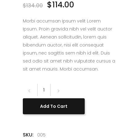
$
114.00
$
134.00
Morbi accumsan ipsum velit Lorem
Ipsum. Proin gravida nibh vel velit auctor
aliquet. Aenean sollicitudin, lorem quis
bibendum auctor, nisi elit consequat
ipsum, nec sagittis sem nibh id elit. Duis
sed odio sit amet nibh vulputate cursus a
sit amet mauris. Morbi accumsan.
Denim
quantity
Add To Cart
SKU:
005