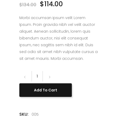
$
114.00
$
134.00
Morbi accumsan ipsum velit Lorem
Ipsum. Proin gravida nibh vel velit auctor
aliquet. Aenean sollicitudin, lorem quis
bibendum auctor, nisi elit consequat
ipsum, nec sagittis sem nibh id elit. Duis
sed odio sit amet nibh vulputate cursus a
sit amet mauris. Morbi accumsan.
Denim
quantity
Add To Cart
SKU:
005