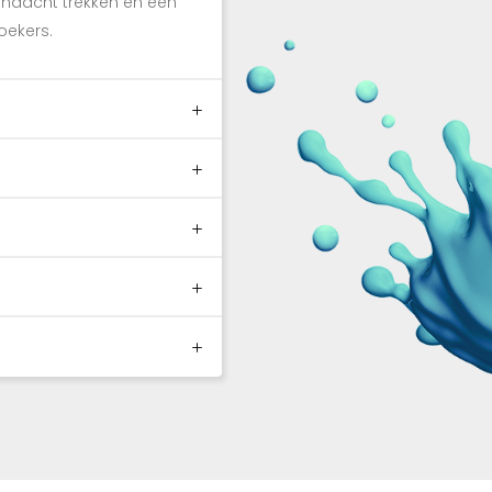
ndacht trekken en een
zoekers.