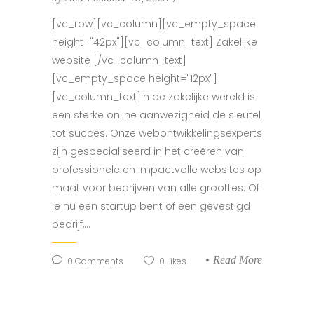
[vc_row][vc_column][vc_empty_space
height="42px"][vc_column_text] Zakelijke
website [/vc_column_text]
[vc_empty_space height="12px"]
[vc_column_text]In de zakelijke wereld is
een sterke online aanwezigheid de sleutel
tot succes. Onze webontwikkelingsexperts
zijn gespecialiseerd in het creëren van
professionele en impactvolle websites op
maat voor bedrijven van alle groottes. Of
je nu een startup bent of een gevestigd
bedrijf,...
Read More
0
Comments
0
Likes