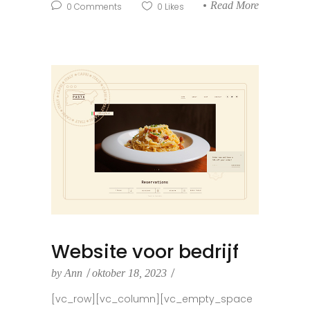
Read More
0
Comments
0
Likes
Website voor bedrijf
by
Ann
oktober 18, 2023
[vc_row][vc_column][vc_empty_space