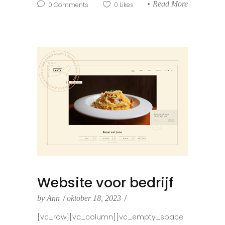
Read More
0
Comments
0
Likes
Website voor bedrijf
by
Ann
oktober 18, 2023
[vc_row][vc_column][vc_empty_space