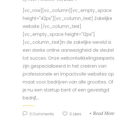
[vc_row][vc_column][vc_empty_space
height="42px"][vc_column_text] Zakelijke
website [/vc_column_text]
[vc_empty_space height="12px"]
[vc_column_text]In de zakelijke wereld is
een sterke online aanwezigheid de sleutel
tot succes. Onze webontwikkelingsexperts
zijn gespecialiseerd in het creëren van
professionele en impactvolle websites op
maat voor bedrijven van alle groottes. Of
je nu een startup bent of een gevestigd
bedrijf,...
Read More
0
Comments
0
Likes