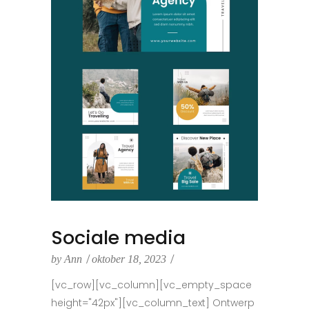
Sociale media
by
Ann
oktober 18, 2023
[vc_row][vc_column][vc_empty_space
height="42px"][vc_column_text] Ontwerp