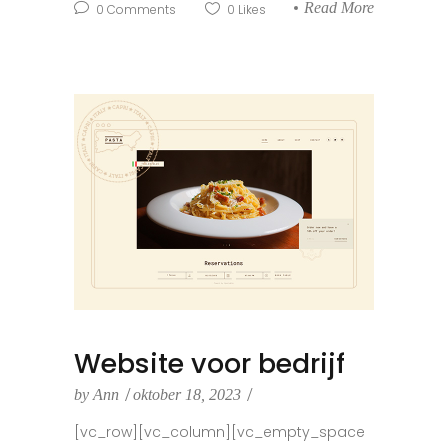
Read More
0
Comments
0
Likes
Website voor bedrijf
by
Ann
oktober 18, 2023
[vc_row][vc_column][vc_empty_space