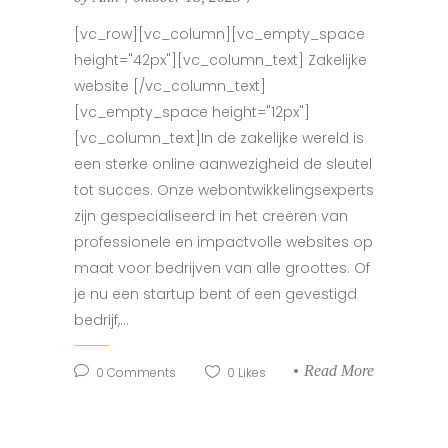
[vc_row][vc_column][vc_empty_space
height="42px"][vc_column_text] Zakelijke
website [/vc_column_text]
[vc_empty_space height="12px"]
[vc_column_text]In de zakelijke wereld is
een sterke online aanwezigheid de sleutel
tot succes. Onze webontwikkelingsexperts
zijn gespecialiseerd in het creëren van
professionele en impactvolle websites op
maat voor bedrijven van alle groottes. Of
je nu een startup bent of een gevestigd
bedrijf,...
Read More
0
Comments
0
Likes